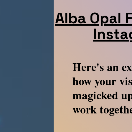
Alba Opal 
Insta
Here's an e
how your vis
magicked up
work togeth