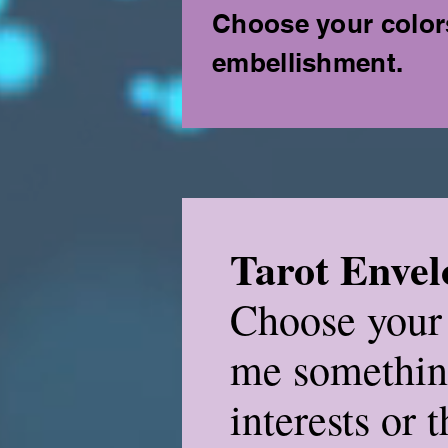
Choose your color
embellishment.
Tarot Envelo
Choose your 
me somethin
interests or 