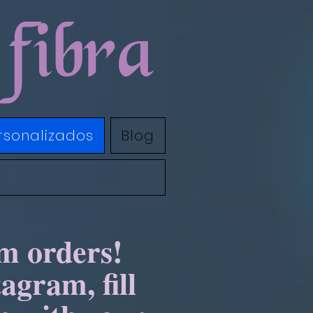
fibra
rsonalizados
Blog
om orders!
agram, fill