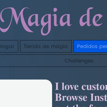
Magia de 
Hogar
Tienda de magia
Pedidos pe
Challenges
I love cust
Browse Inst