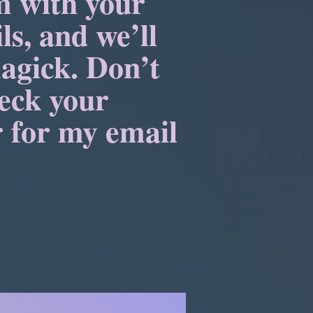
m with your
ls, and we’ll
agick. Don’t
heck your
 for my email