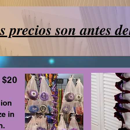
s precios son antes de
 $20
tion
ze in
n.