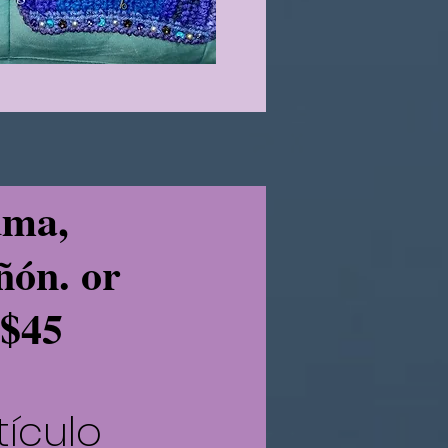
uma,
iñón. or
.$45
tículo