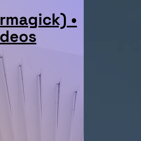
rmagick) •
ideos