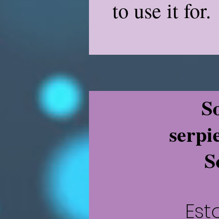
to use it for.
S
serpi
S
Est