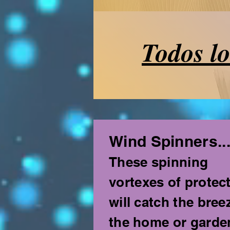
Todos lo
Wind Spinners...
These spinning
vortexes of protec
will catch the bree
the home or garde