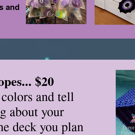
s and
pes... $20
colors and tell
g about your
the deck you plan