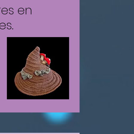
res en
es.