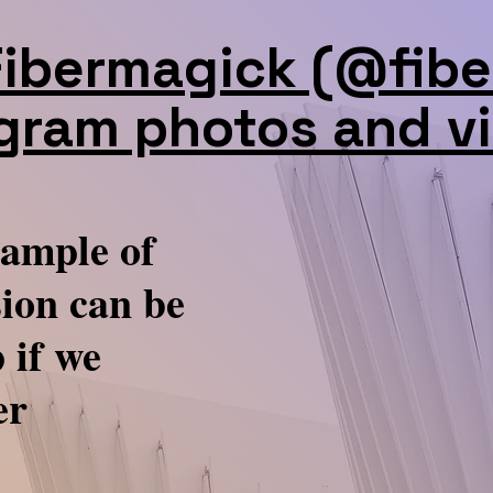
Fibermagick (@fibe
gram photos and v
xample of
ion can be
 if we
er