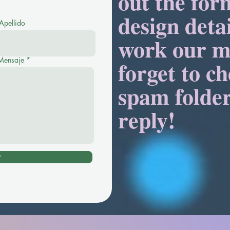
out the for
design detai
Apellido
work our m
Mensaje
forget to c
spam folder
reply!
r