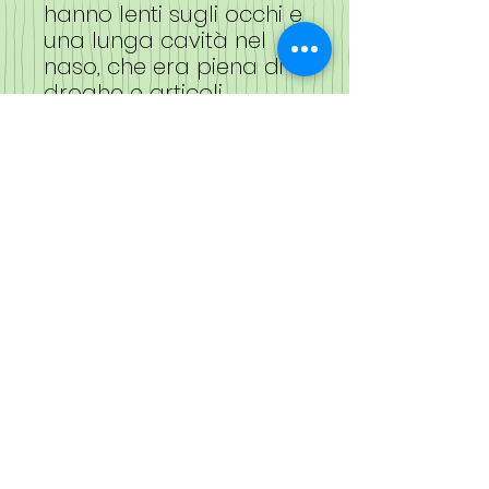
hanno lenti sugli occhi e
una lunga cavità nel
naso, che era piena di
droghe e articoli
aromatici.
Questa versione
all'uncinetto ha erbe
curative infilate
nell'imbottitura della
maschera. Stammi
bene!
Torna in cima
Fiber Magick e il logo sono marchi
registrati e non possono essere utilizzati